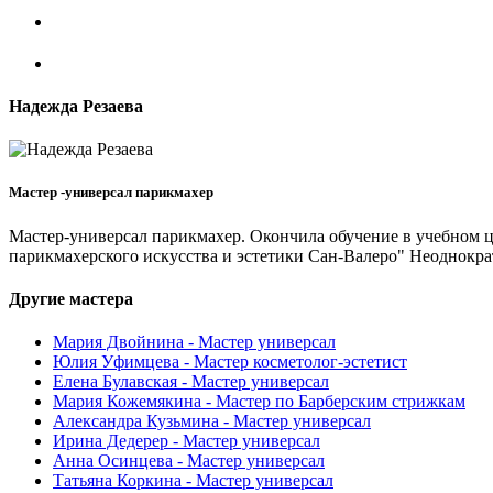
Надежда Резаева
Мастер -универсал парикмахер
Мастер-универсал парикмахер. Окончила обучение в учебном
парикмахерского искусства и эстетики Сан-Валеро" Неоднокра
Другие мастера
Мария Двойнина - Мастер универсал
Юлия Уфимцева - Мастер косметолог-эстетист
Елена Булавская - Мастер универсал
Мария Кожемякина - Мастер по Барберским стрижкам
Александра Кузьмина - Мастер универсал
Ирина Дедерер - Мастер универсал
Анна Осинцева - Мастер универсал
Татьяна Коркина - Мастер универсал