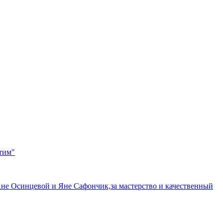
тим"
е Осинцевой и Яне Сафончик,за мастерство и качественный