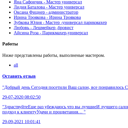
Яна Сафончик - Мастер универсал
Лидия Баталова - Мастер универсал
Оксана Фицнер - администратор
Ирина Троякова - Ирина Троякова
Зубкова Юлия - Мастер -универсал парикмахер
Любовь - Лешмейкер ,бровист
Айсина Роза - Парикмахер-универсал
Работы
Ниже представлены работы, выполненые мастером.
all
Оставить отзыв
"Добрый день Сегодня посетили Ваш салон, все понравилось 
29-07-2020 08:02:50
"ЗдраствуйтеЕще раз убеждаюсь что вы лучшиеИ лучшего сал
подход к клиентуУдачи и процветания… "
29-09-2021 10:01:41