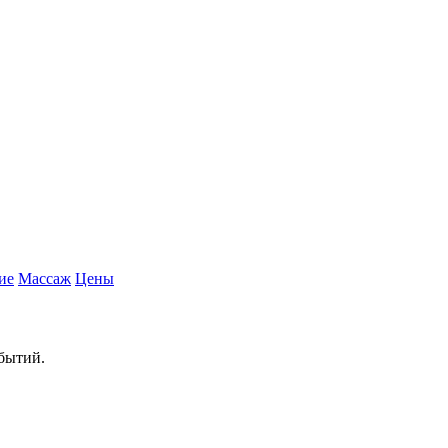
ие
Массаж
Цены
обытий.